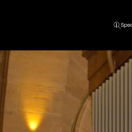
Spec
les
Le TCM
Vous êtes
En pratique
7
Projet
Curieux
Réserver
Équipe
Enseignant
Tarifs et abonnements
ements
Résidences
Un groupe
Accessibilité
Partenaires
Professionnel
Foire aux questions