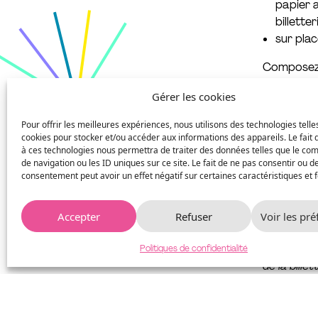
papier a
billette
sur plac
Composez v
Abonneme
Gérer les cookies
demande
Pour offrir les meilleures expériences, nous utilisons des technologies telle
Abonnem
cookies pour stocker et/ou accéder aux informations des appareils. Le fait 
Abonnem
à ces technologies nous permettra de traiter des données telles que le c
Abonnem
de navigation ou les ID uniques sur ce site. Le fait de ne pas consentir ou de
consentement peut avoir un effet négatif sur certaines caractéristiques et f
La vente d
Accepter
Refuser
Voir les pr
en ligne
Les séance
Politiques de confidentialité
de la bille