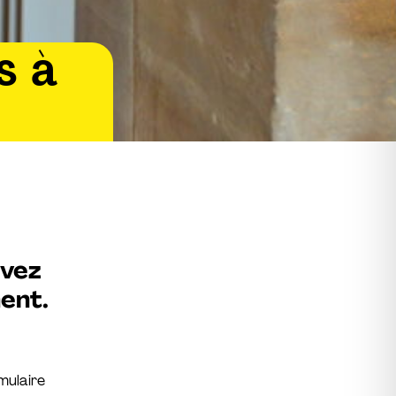
s à
rvez
ent.
mulaire