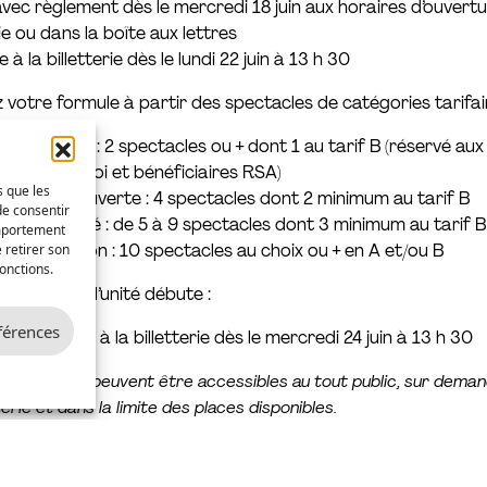
vec règlement dès le mercredi 18 juin aux horaires d’ouvertu
rie ou dans la boîte aux lettres
e à la billetterie dès le lundi 22 juin à 13 h 30
otre formule à partir des spectacles de catégories tarifair
nt Jeune : 2 spectacles ou + dont 1 au tarif B (réservé aux 
urs d’emploi et bénéficiaires RSA)
s que les
ent Découverte : 4 spectacles dont 2 minimum au tarif B
de consentir
ent Fidélité : de 5 à 9 spectacles dont 3 minimum au tarif B
omportement
ent Passion : 10 spectacles au choix ou + en A et/ou B
 retirer son
onctions.
es places à l’unité débute :
éférences
et sur place à la billetterie dès le mercredi 24 juin à 13 h 30
s scolaires peuvent être accessibles au tout public, sur dema
tterie et dans la limite des places disponibles.