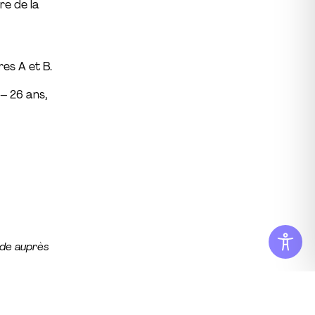
re de la
es A et B.
– 26 ans,
nde auprès