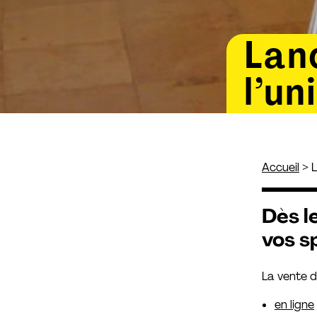
Lan
l’un
>
Accueil
L
Dès l
vos s
La vente 
en ligne