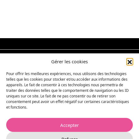
Gérer les cookies
Pour offrir les meilleures expériences, nous utilisons des technologies
telles que les cookies pour stocker et/ou accéder aux informations des
appareils. Le fait de consentir à ces technologies nous permettra de
Théâtre de Charleville-Mézières
traiter des données telles que le comportement de navigation ou les ID
Place du théâtre
uniques sur ce site. Le fait de ne pas consentir ou de retirer son
08000 Charleville-Mézières
consentement peut avoir un effet négatif sur certaines caractéristiques
03 24 32 44 50
et fonctions.
billetterie.theatre@mairie-charlevillemezieres.fr
Archives
Accepter
Télécharger la brochure
Contact
Refuser