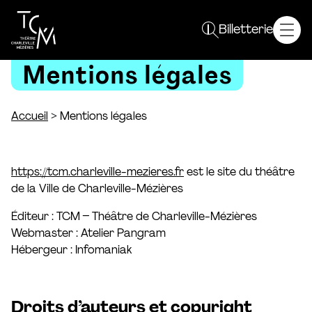
Spectacles
Billetterie
Saison 26 / 27
Mentions légales
Plein sens !
Autres événements
Le TCM
>
Accueil
Mentions légales
Projet
Équipe
Résidences
https://tcm.charleville-mezieres.fr
est le site du théâtre
Partenaires
de la Ville de Charleville-Mézières
Vous êtes
Éditeur : TCM – Théâtre de Charleville-Mézières
Webmaster : Atelier Pangram
Curieux
Hébergeur : Infomaniak
Enseignant
Un groupe
Professionnel
En pratique
Droits d’auteurs et copyright