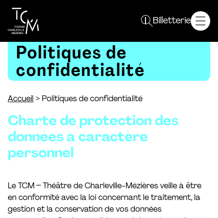
Spectacles
Billetterie
Saison 26 / 27
Politiques de
Plein sens !
Autres événements
confidentialité
Le TCM
Projet
>
Accueil
Politiques de confidentialité
Équipe
Charte de protection des
Résidences
Partenaires
données à caractère
Vous êtes
personnel
Curieux
Enseignant
Le TCM – Théâtre de Charleville-Mézières veille à être
Un groupe
en conformité avec la loi concernant le traitement, la
Professionnel
gestion et la conservation de vos données
En pratique