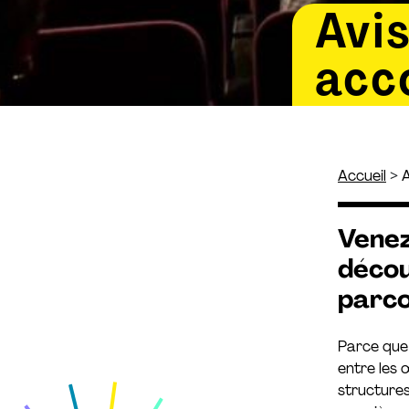
Avi
acc
>
Accueil
A
Venez
décou
parco
Parce que 
entre les 
structures