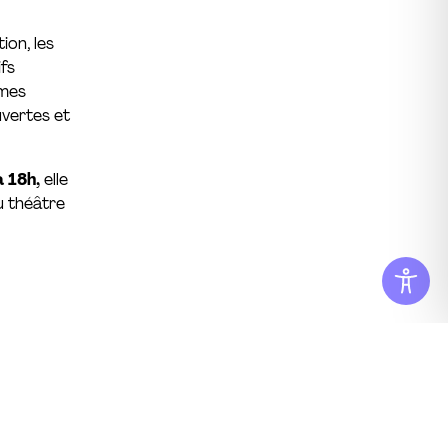
ion, les
ifs
rmes
uvertes et
à 18h,
elle
u théâtre