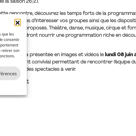
e la saison 26/27.
cette rencontre, découvrez les temps forts de la programmat
 susceptibles d’intéresser vos groupes ainsi que les disposit
gnements proposés. Théâtre, danse, musique, cirque et fo
s que les
plinaires viendront nourrir une programmation riche en déco
de consentir
es.
omportement
 retirer son
e saison sera présentée en images et vidéos le
lundi 08 juin 
onctions.
e d’un moment convivial permettant de rencontrer l’équipe d
ger autour des spectacles à venir.
éférences
gratuitement