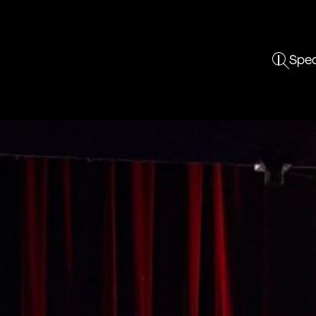
Spec
les
Le TCM
Vous êtes
En pratique
7
Projet
Curieux
Réserver
Équipe
Enseignant
Tarifs et abonnements
ements
Résidences
Un groupe
Accessibilité
Partenaires
Professionnel
Foire aux questions