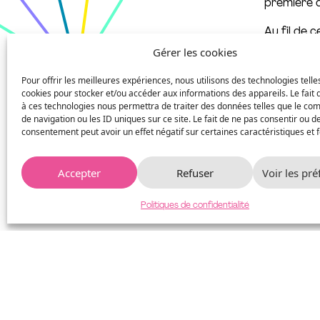
première d
Au fil de 
spectacles
Gérer les cookies
d’accompa
Pour offrir les meilleures expériences, nous utilisons des technologies telle
pluridisci
cookies pour stocker et/ou accéder aux informations des appareils. Le fait 
en échang
à ces technologies nous permettra de traiter des données telles que le c
de navigation ou les ID uniques sur ce site. Le fait de ne pas consentir ou de
La nouvell
consentement peut avoir un effet négatif sur certaines caractéristiques et f
sera suivi
et d’échan
Accepter
Refuser
Voir les pr
Réservez 
Politiques de confidentialité