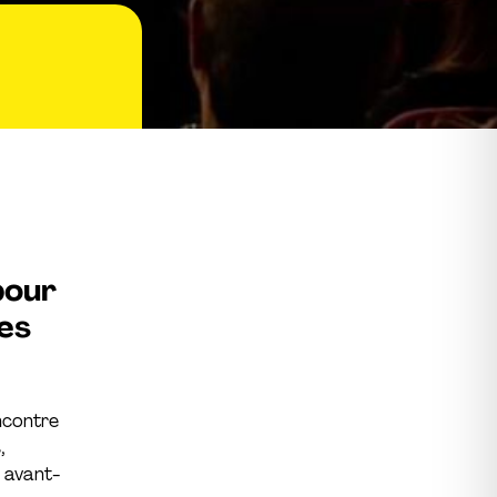
pour
des
ncontre
,
n avant-