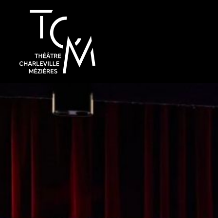
Spectac
Saison 26 / 2
Plein sens !
Autres évén