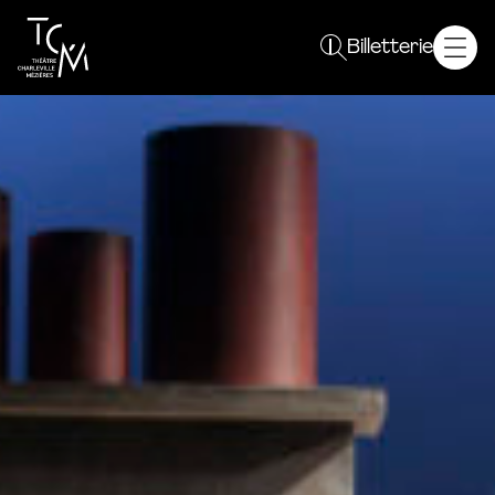
Spectacles
Billetterie
Saison 26 / 27
Plein sens !
Autres événements
Le TCM
Projet
Équipe
Résidences
Partenaires
Vous êtes
Curieux
Enseignant
Un groupe
Professionnel
En pratique