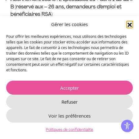
B (réservé aux – 26 ans, demandeurs d’emploi et
bénéficiaires RSA)
Abonnement Découverte : 4 spectacles dont 2
Gérer les cookies
minimum au tarif B
Abonnement Fidélité : de 5 à 9 spectacles dont 3
Pour offrir les meilleures expériences, nous utilisons des technologies
telles que les cookies pour stocker et/ou accéder aux informations des
minimum au tarif B
appareils. Le fait de consentir à ces technologies nous permettra de
Abonnement Passion : 10 spectacles au choix ou + en
traiter des données telles que le comportement de navigation ou les ID
A et/ou B
uniques sur ce site. Le fait de ne pas consentir ou de retirer son
consentement peut avoir un effet négatif sur certaines caractéristiques
et fonctions.
Les séances scolaires peuvent être accessibles au tout
public, sur demande auprès de la billetterie et dans la
limite des places disponibles.
Accepter
Toute l’équipe vous souhaite un bel été. Nous avons
Refuser
hâte de vous retrouver à la rentrée avec
The Bridges
,
Bigre
ou encore
Yannick Noah
!
Voir les préférences
Politiques de confidentialité