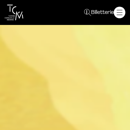
Spectacles
Billetterie
Saison 26 / 27
Plein sens !
Autres événements
Le TCM
Projet
Équipe
Résidences
Partenaires
Vous êtes
Curieux
Enseignant
Un groupe
Professionnel
En pratique