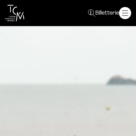
Spectacles
Billetterie
Saison 26 / 27
Plein sens !
Autres événements
Le TCM
Projet
Équipe
Résidences
Partenaires
Vous êtes
Curieux
Enseignant
Un groupe
Professionnel
En pratique