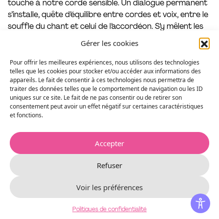
touche à notre corde sensible. Un dialogue permanent
s’installe, quête d’équilibre entre cordes et voix, entre le
souffle du chant et celui de l’accordéon. S’y mêlent les
mots de poètes comme Prévert ou Cendrars, la joie de
Gérer les cookies
l’improvisation collective et de la liberté.
Pour offrir les meilleures expériences, nous utilisons des technologies
”Avec
Chant Song
, on tient l’un des meilleurs albums de
telles que les cookies pour stocker et/ou accéder aux informations des
appareils. Le fait de consentir à ces technologies nous permettra de
jazz de 2025.” – Télérama (TTTT)
traiter des données telles que le comportement de navigation ou les ID
uniques sur ce site. Le fait de ne pas consentir ou de retirer son
Grand Prix de l’Académie Charles Cros 2026
consentement peut avoir un effet négatif sur certaines caractéristiques
et fonctions.
Distribution
Accepter
Mentions
Refuser
Voir les préférences
Réserver
Politiques de confidentialité
Jeudi
15
AVRIL
> 20H00