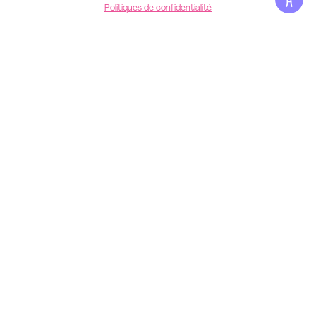
Politiques de confidentialité
Autour du spectacle
ATELIER