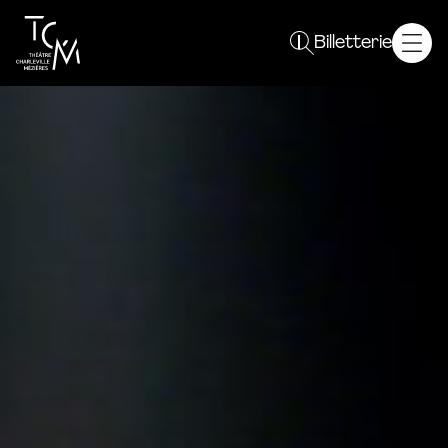
Spectacles
Billetterie
Saison 26 / 27
Plein sens !
Autres événements
Le TCM
Projet
Équipe
Résidences
Partenaires
Vous êtes
Curieux
Enseignant
Un groupe
Professionnel
En pratique