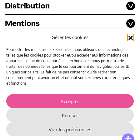
Distribution
Mentions
Gérer les cookies
Pour offrir les meilleures expériences, nous utilisons des technologies
Réserver
telles que les cookies pour stocker et/ou accéder aux informations des
appareils. Le fait de consentir à ces technologies nous permettra de
traiter des données telles que le comportement de navigation ou les ID
Mercredi
04
NOVEMBRE
> 20H00
uniques sur ce site. Le fait de ne pas consentir ou de retirer son
consentement peut avoir un effet négatif sur certaines caractéristiques
Ajouter à mon agenda
et fonctions.
AU THÉÂTRE DE CHARLEVILLE-MÉZIÈRES
Accepter
PLACE DU THEATRE, 08000 CHARLEVILLE-MÉZIÈRES
1H15
Refuser
+ 8 ANS
Tarif B
Voir les préférences