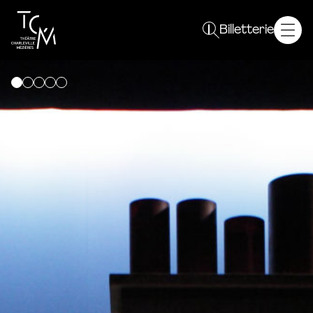
Spectacles
Billetterie
Saison 26 / 27
Plein sens !
Autres événements
Le TCM
Projet
Équipe
Résidences
Partenaires
Vous êtes
Curieux
Enseignant
Un groupe
Professionnel
En pratique