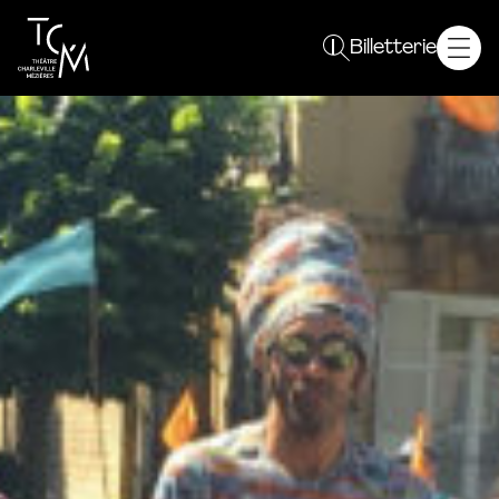
Spectacles
Billetterie
Saison 26 / 27
Plein sens !
Autres événements
Le TCM
Projet
Équipe
Résidences
Partenaires
Vous êtes
Curieux
Enseignant
Un groupe
Professionnel
En pratique