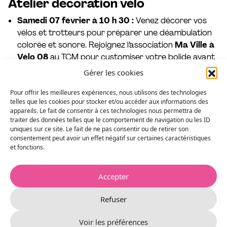
Atelier décoration vélo
Samedi 07 février à 10 h 30 :
V
enez décorer vos
vélos et trotteurs pour préparer une déambulation
colorée et sonore.
Rejoignez l’association
Ma Ville à
Vélo 08
au TCM pour customiser votre bolide avant
le départ du grand convoi familial.
Gérer les cookies
Plus d’infos sur l’atelier
Pour offrir les meilleures expériences, nous utilisons des technologies
telles que les cookies pour stocker et/ou accéder aux informations des
appareils. Le fait de consentir à ces technologies nous permettra de
traiter des données telles que le comportement de navigation ou les ID
Convoi familial à vélo
uniques sur ce site. Le fait de ne pas consentir ou de retirer son
consentement peut avoir un effet négatif sur certaines caractéristiques
Samedi 07 février à 13 h 30 :
Départ du Mont-
et fonctions.
Olympe pour une déambulation sécurisée encadrée
par les bénévoles de Ma Ville à Vélo 08.
Enfourchez
Accepter
vos vélos pour un convoi festif et coloré. À l’arrivée
au TCM, des rafraîchissements attendent les
Refuser
cyclistes.
Voir les préférences