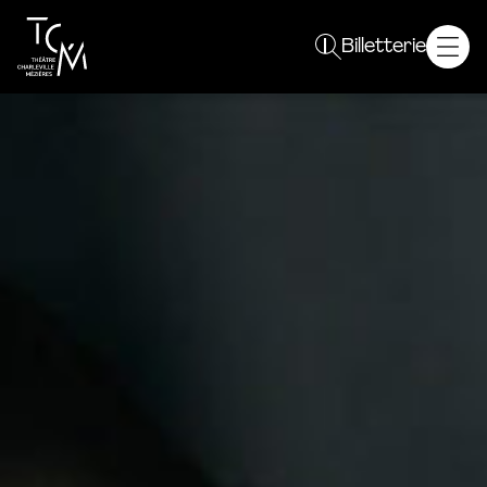
Spectacles
Billetterie
Saison 26 / 27
Plein sens !
Autres événements
Le TCM
Projet
Équipe
Résidences
Partenaires
Vous êtes
Curieux
Enseignant
Un groupe
Professionnel
En pratique